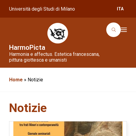
Università degli Studi di Milano
ITA
T
o
g
g
HarmoPicta
l
Harmonia e affectus. Estetica francescana,
e
n
pittura giottesca e umanisti
a
v
i
g
Home
»
Notizie
a
t
i
o
n
Notizie