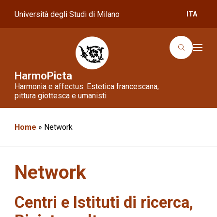
Università degli Studi di Milano
ITA
T
o
g
g
HarmoPicta
l
Harmonia e affectus. Estetica francescana,
e
n
pittura giottesca e umanisti
a
v
i
g
Home
»
Network
a
t
i
o
n
Network
Centri e Istituti di ricerca,