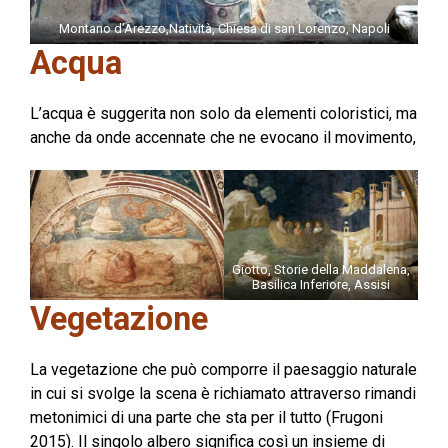
Montano d’Arezzo,Natività, Chiesa di san Lorenzo, Napoli
Acqua
L’acqua è suggerita non solo da elementi coloristici, ma
anche da onde accennate che ne evocano il movimento,
Giotto, Storie della Maddalena,
Basilica Inferiore, Assisi
Vegetazione
La vegetazione che può comporre il paesaggio naturale
in cui si svolge la scena è richiamato attraverso rimandi
metonimici di una parte che sta per il tutto (Frugoni
2015). Il singolo albero significa così un insieme di