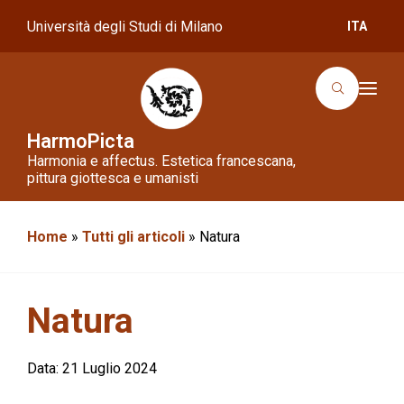
Università degli Studi di Milano
ITA
T
o
g
g
HarmoPicta
l
Harmonia e affectus. Estetica francescana,
e
n
pittura giottesca e umanisti
a
v
i
g
Home
»
Tutti gli articoli
»
Natura
a
t
i
o
n
Natura
Data:
21 Luglio 2024